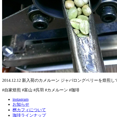
2014.12.12 新入荷のカメルーン ジャバロングベリーを
#自家焙煎 #富山 #呉羽 #カメルーン #珈琲
instagram
お知らせ
桝カフィについて
珈琲ラインナップ