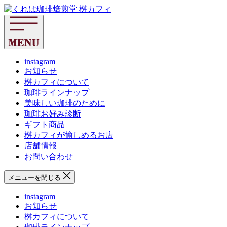
コ
く
ン
れ
テ
は
ン
珈
ツ
琲
へ
instagram
焙
お知らせ
ス
煎
桝カフィについて
キ
堂
珈琲ラインナップ
ッ
桝
美味しい珈琲のために
プ
カ
珈琲お好み診断
フ
ギフト商品
ィ
桝カフィが愉しめるお店
店舗情報
お問い合わせ
メニューを閉じる
instagram
お知らせ
桝カフィについて