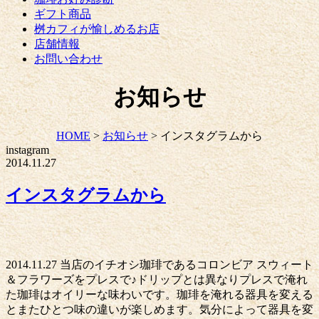
ギフト商品
桝カフィが愉しめるお店
店舗情報
お問い合わせ
お知らせ
HOME
>
お知らせ
>
インスタグラムから
instagram
2014.11.27
インスタグラムから
2014.11.27 当店のイチオシ珈琲であるコロンビア スウィート
＆フラワーズをプレスで♪ドリップとは異なりプレスで淹れ
た珈琲はオイリーな味わいです。珈琲を淹れる器具を変える
とまたひとつ味の違いが楽しめます。気分によって器具を変