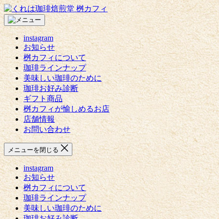
コ
く
ン
れ
テ
は
instagram
ン
珈
お知らせ
ツ
琲
桝カフィについて
へ
焙
珈琲ラインナップ
ス
煎
美味しい珈琲のために
キ
堂
珈琲お好み診断
ッ
桝
ギフト商品
プ
カ
桝カフィが愉しめるお店
フ
店舗情報
ィ
お問い合わせ
メニューを閉じる
instagram
お知らせ
桝カフィについて
珈琲ラインナップ
美味しい珈琲のために
珈琲お好み診断