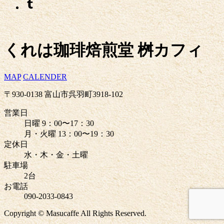
くれは珈琲焙煎堂 桝カフィ
MAP
CALENDER
〒930-0138 富山市呉羽町3918-102
営業日
日曜 9：00〜17：30
月・火曜 13：00〜19：30
定休日
水・木・金・土曜
駐車場
2台
お電話
090-2033-0843
Copyright © Masucaffe All Rights Reserved.