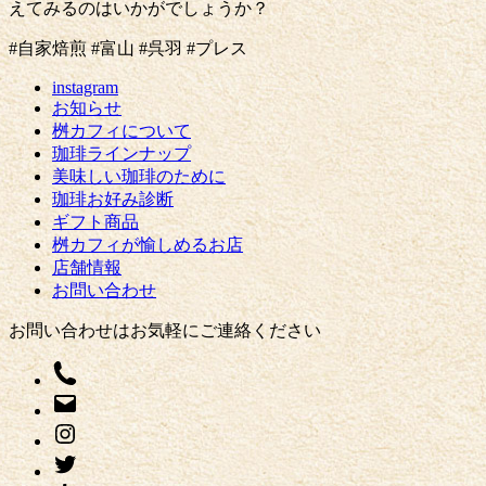
えてみるのはいかがでしょうか？
#自家焙煎 #富山 #呉羽 #プレス
instagram
お知らせ
桝カフィについて
珈琲ラインナップ
美味しい珈琲のために
珈琲お好み診断
ギフト商品
桝カフィが愉しめるお店
店舗情報
お問い合わせ
お問い合わせはお気軽にご連絡ください