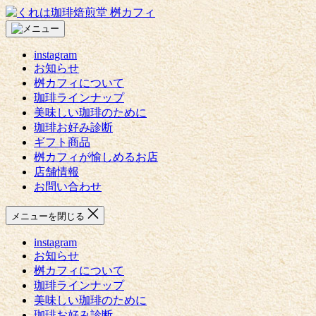
コ
く
ン
れ
テ
は
instagram
ン
珈
お知らせ
ツ
琲
桝カフィについて
へ
焙
珈琲ラインナップ
ス
煎
美味しい珈琲のために
キ
堂
珈琲お好み診断
ッ
桝
ギフト商品
プ
カ
桝カフィが愉しめるお店
フ
店舗情報
ィ
お問い合わせ
メニューを閉じる
instagram
お知らせ
桝カフィについて
珈琲ラインナップ
美味しい珈琲のために
珈琲お好み診断