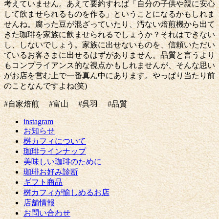
考えていません。あえて要約すれば「自分の子供や親に安心
して飲ませられるものを作る」ということになるかもしれま
せんね。腐った豆が混ざっていたり、汚ない焙煎機から出て
きた珈琲を家族に飲ませられるでしょうか？それはできない
し、しないでしょう。家族に出せないものを、信頼いただい
ているお客さまに出せるはずがありません。品質と言うより
もコンプライアンス的な視点かもしれませんが、そんな思い
がお店を営む上で一番真ん中にあります。やっぱり当たり前
のことなんですよね(笑)
#自家焙煎 #富山 #呉羽 #品質
instagram
お知らせ
桝カフィについて
珈琲ラインナップ
美味しい珈琲のために
珈琲お好み診断
ギフト商品
桝カフィが愉しめるお店
店舗情報
お問い合わせ