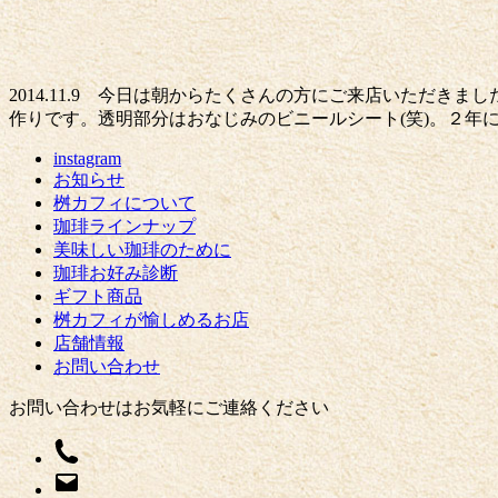
2014.11.9 今日は朝からたくさんの方にご来店いただ
作りです。透明部分はおなじみのビニールシート(笑)。２年
instagram
お知らせ
桝カフィについて
珈琲ラインナップ
美味しい珈琲のために
珈琲お好み診断
ギフト商品
桝カフィが愉しめるお店
店舗情報
お問い合わせ
お問い合わせはお気軽にご連絡ください