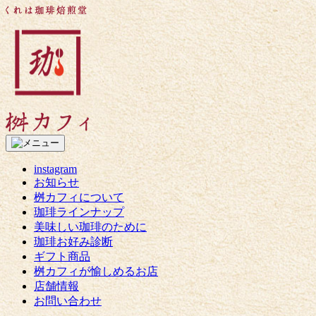
コ
く
ン
れ
テ
は
ン
珈
ツ
琲
へ
焙
ス
煎
キ
堂
ッ
桝
プ
カ
フ
instagram
ィ
お知らせ
桝カフィについて
珈琲ラインナップ
美味しい珈琲のために
珈琲お好み診断
ギフト商品
桝カフィが愉しめるお店
店舗情報
お問い合わせ