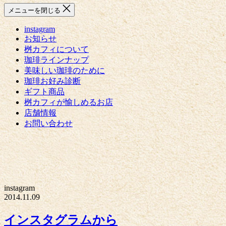
メニューを閉じる
instagram
お知らせ
桝カフィについて
珈琲ラインナップ
美味しい珈琲のために
珈琲お好み診断
ギフト商品
桝カフィが愉しめるお店
店舗情報
お問い合わせ
instagram
2014.11.09
インスタグラムから