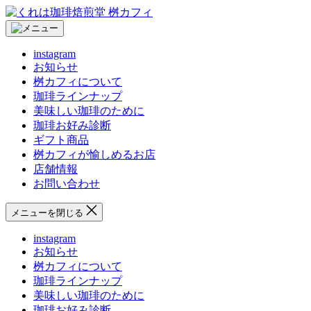
コ
く
ン
れ
テ
は
instagram
ン
珈
お知らせ
ツ
琲
桝カフィについて
へ
焙
珈琲ラインナップ
ス
煎
美味しい珈琲のために
キ
堂
珈琲お好み診断
ッ
桝
ギフト商品
プ
カ
桝カフィが愉しめるお店
フ
店舗情報
ィ
お問い合わせ
メニューを閉じる
instagram
お知らせ
桝カフィについて
珈琲ラインナップ
美味しい珈琲のために
珈琲お好み診断