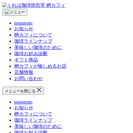
コ
く
ン
れ
テ
は
instagram
ン
珈
お知らせ
ツ
琲
桝カフィについて
へ
焙
珈琲ラインナップ
ス
煎
美味しい珈琲のために
キ
堂
珈琲お好み診断
ッ
桝
ギフト商品
プ
カ
桝カフィが愉しめるお店
フ
店舗情報
ィ
お問い合わせ
メニューを閉じる
instagram
お知らせ
桝カフィについて
珈琲ラインナップ
美味しい珈琲のために
珈琲お好み診断