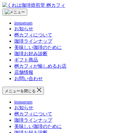
コ
く
ン
れ
テ
は
instagram
ン
珈
お知らせ
ツ
琲
桝カフィについて
へ
焙
珈琲ラインナップ
ス
煎
美味しい珈琲のために
キ
堂
珈琲お好み診断
ッ
桝
ギフト商品
プ
カ
桝カフィが愉しめるお店
フ
店舗情報
ィ
お問い合わせ
メニューを閉じる
instagram
お知らせ
桝カフィについて
珈琲ラインナップ
美味しい珈琲のために
珈琲お好み診断