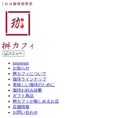
コ
く
ン
れ
テ
は
ン
珈
ツ
琲
へ
焙
ス
煎
キ
堂
ッ
桝
プ
カ
フ
instagram
ィ
お知らせ
桝カフィについて
珈琲ラインナップ
美味しい珈琲のために
珈琲お好み診断
ギフト商品
桝カフィが愉しめるお店
店舗情報
お問い合わせ