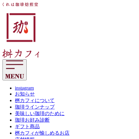
コ
く
ン
れ
テ
は
ン
珈
ツ
琲
へ
焙
ス
煎
キ
堂
ッ
桝
プ
カ
フ
ィ
instagram
お知らせ
桝カフィについて
珈琲ラインナップ
美味しい珈琲のために
珈琲お好み診断
ギフト商品
桝カフィが愉しめるお店