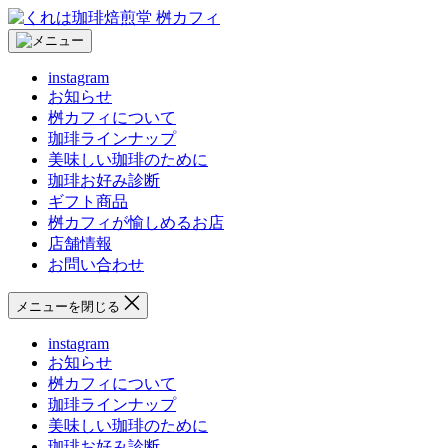
コ
く
ン
れ
テ
は
instagram
ン
珈
お知らせ
ツ
琲
桝カフィについて
へ
焙
珈琲ラインナップ
ス
煎
美味しい珈琲のために
キ
堂
珈琲お好み診断
ッ
桝
ギフト商品
プ
カ
桝カフィが愉しめるお店
フ
店舗情報
ィ
お問い合わせ
メニューを閉じる
instagram
お知らせ
桝カフィについて
珈琲ラインナップ
美味しい珈琲のために
珈琲お好み診断