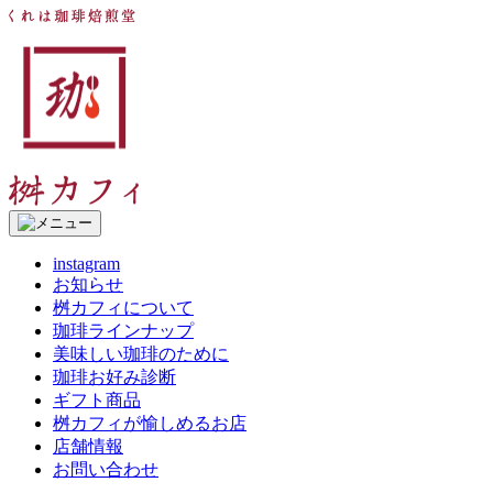
コ
く
ン
れ
テ
は
ン
珈
ツ
琲
へ
焙
ス
煎
キ
堂
ッ
桝
プ
カ
フ
instagram
ィ
お知らせ
桝カフィについて
珈琲ラインナップ
美味しい珈琲のために
珈琲お好み診断
ギフト商品
桝カフィが愉しめるお店
店舗情報
お問い合わせ