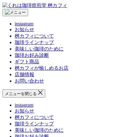
コ
く
ン
れ
テ
は
instagram
ン
珈
お知らせ
ツ
琲
桝カフィについて
へ
焙
珈琲ラインナップ
ス
煎
美味しい珈琲のために
キ
堂
珈琲お好み診断
ッ
桝
ギフト商品
プ
カ
桝カフィが愉しめるお店
フ
店舗情報
ィ
お問い合わせ
メニューを閉じる
instagram
お知らせ
桝カフィについて
珈琲ラインナップ
美味しい珈琲のために
珈琲お好み診断