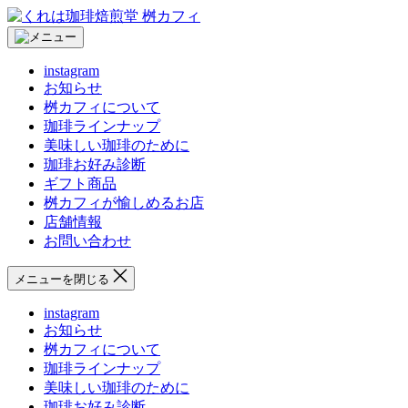
コ
く
ン
れ
テ
は
instagram
ン
珈
お知らせ
ツ
琲
桝カフィについて
へ
焙
珈琲ラインナップ
ス
煎
美味しい珈琲のために
キ
堂
珈琲お好み診断
ッ
桝
ギフト商品
プ
カ
桝カフィが愉しめるお店
フ
店舗情報
ィ
お問い合わせ
メニューを閉じる
instagram
お知らせ
桝カフィについて
珈琲ラインナップ
美味しい珈琲のために
珈琲お好み診断