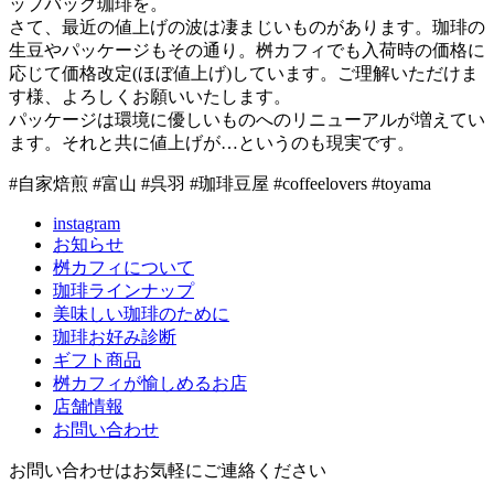
ップバッグ珈琲を。
さて、最近の値上げの波は凄まじいものがあります。珈琲の
生豆やパッケージもその通り。桝カフィでも入荷時の価格に
応じて価格改定(ほぼ値上げ)しています。ご理解いただけま
す様、よろしくお願いいたします。
パッケージは環境に優しいものへのリニューアルが増えてい
ます。それと共に値上げが…というのも現実です。
#自家焙煎 #富山 #呉羽 #珈琲豆屋 #coffeelovers #toyama
instagram
お知らせ
桝カフィについて
珈琲ラインナップ
美味しい珈琲のために
珈琲お好み診断
ギフト商品
桝カフィが愉しめるお店
店舗情報
お問い合わせ
お問い合わせはお気軽にご連絡ください