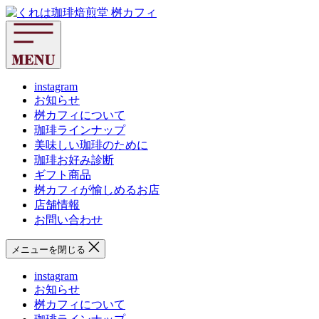
コ
く
ン
れ
テ
は
ン
珈
ツ
琲
へ
instagram
焙
お知らせ
ス
煎
桝カフィについて
キ
堂
珈琲ラインナップ
ッ
桝
美味しい珈琲のために
プ
カ
珈琲お好み診断
フ
ギフト商品
ィ
桝カフィが愉しめるお店
店舗情報
お問い合わせ
メニューを閉じる
instagram
お知らせ
桝カフィについて