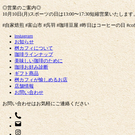
◎営業のご案内◎
10月10日(月)スポーツの日は13:00〜17:30短縮営業いたします
#自家焙煎 #富山市 #呉羽 #珈琲豆屋 #昨日はコーヒーの日 #coffeelov
instagram
お知らせ
桝カフィについて
珈琲ラインナップ
美味しい珈琲のために
珈琲お好み診断
ギフト商品
桝カフィが愉しめるお店
店舗情報
お問い合わせ
お問い合わせはお気軽にご連絡ください