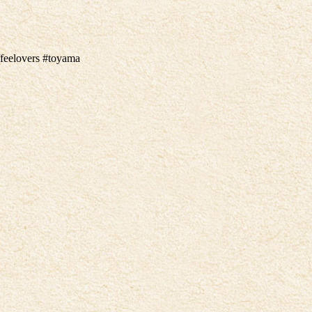
。
ers #toyama