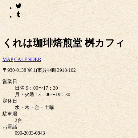
くれは珈琲焙煎堂 桝カフィ
MAP
CALENDER
〒930-0138 富山市呉羽町3918-102
営業日
日曜 9：00〜17：30
月・火曜 13：00〜19：30
定休日
水・木・金・土曜
駐車場
2台
お電話
090-2033-0843