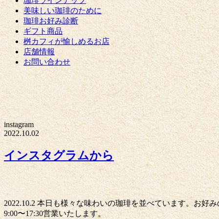
珈琲ラインナップ
美味しい珈琲のために
珈琲お好み診断
ギフト商品
桝カフィが愉しめるお店
店舗情報
お問い合わせ
instagram
2022.10.02
インスタグラムから
2022.10.2 本日も様々な味わいの珈琲を並べています。お
9:00〜17:30営業いたします。