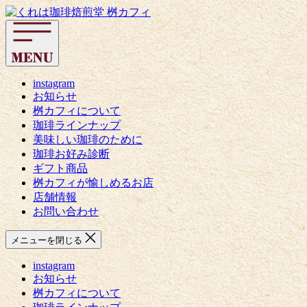
コ
く
ン
れ
テ
は
ン
珈
ツ
琲
へ
instagram
焙
お知らせ
ス
煎
桝カフィについて
キ
堂
珈琲ラインナップ
ッ
桝
美味しい珈琲のために
プ
カ
珈琲お好み診断
フ
ギフト商品
ィ
桝カフィが愉しめるお店
店舗情報
お問い合わせ
メニューを閉じる
instagram
お知らせ
桝カフィについて